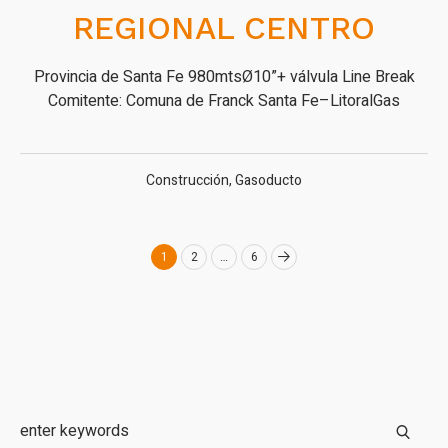
REGIONAL CENTRO
Provincia de Santa Fe 980mtsØ10”+ válvula Line Break
Comitente: Comuna de Franck Santa Fe–LitoralGas
Construcción
,
Gasoducto
1
2
…
6