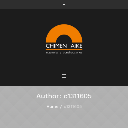
Author:
c1311605
Home
/
c1311605