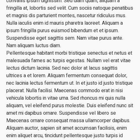
convallis ipsum dignissim. Sed diam quam, aliquam a
fringilla at, lobortis sed velit. Cum sociis natoque penatibus
et magnis dis parturient montes, nascetur ridiculus mus.
Nulla iaculis enim id mauris pharetra laoreet. Aliquam a
ipsum fringilla purus euismod bibendum et et ipsum.
Suspendisse eget sagittis sem. Nam vitae purus ante.
Nam aliquam luctus diam.
Pellentesque habitant morbi tristique senectus et netus et
malesuada fames ac turpis egestas. Nullam vel erat vitae
lectus dictum lacinia. Sed nec dolor at lacus sagittis
ultrices a et lorem. Aliquam fermentum consequat dolor,
nec lacinia lectus fermentum ut. In et justo id justo tristique
placerat. Nulla facilisi. Maecenas commodo erat in nisi
vehicula lobortis in vitae urna. Sed rhoncus mi quis nulla
aliquam, vel eleifend purus molestie. Duis eleifend nunc sit
amet mi dapibus ornare. Suspendisse vel libero se
Maecenas ornare consequat massa ullamcorper dapibus.
Aliquam auctor, sapien sit amet accumsan facilisis, enim
enim aliquet arcu, tincidunt pellentesque justo turpis id